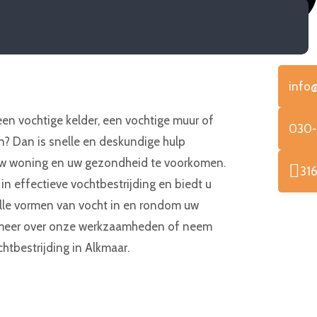
Bi
info
een vochtige kelder, een vochtige muur of
030-
? Dan is snelle en deskundige hulp
uw woning en uw gezondheid te voorkomen.
31
in effectieve vochtbestrijding en biedt u
lle vormen van vocht in en rondom uw
meer over onze werkzaamheden of neem
htbestrijding in Alkmaar.