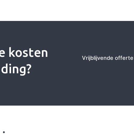
e kosten
Vrijblijvende offert
jding?