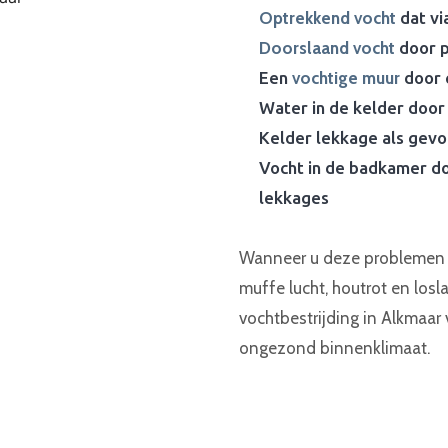
Optrekkend vocht
dat vi
Doorslaand vocht
door p
Een
vochtige muur
door 
Water in de kelder door
Kelder lekkage als gevo
Vocht in de badkamer do
lekkages
Wanneer u deze problemen n
muffe lucht, houtrot en losl
vochtbestrijding in Alkmaar
ongezond binnenklimaat.
Maak een afspraak