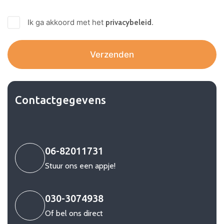
Ik ga akkoord met het
.
privacybeleid
Contactgegevens
06-82011731
Stuur ons een appje!
030-3074938
Of bel ons direct